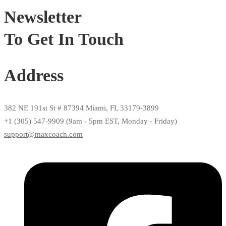
Newsletter
To Get In Touch
Address
382 NE 191st St # 87394 Miami, FL 33179-3899
+1 (305) 547-9909 (9am - 5pm EST, Monday - Friday)
support@maxcoach.com